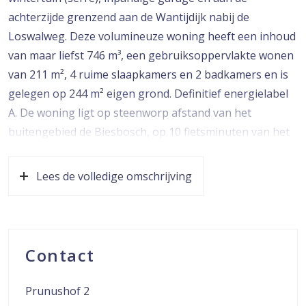
achterzijde grenzend aan de Wantijdijk nabij de
Loswalweg. Deze volumineuze woning heeft een inhoud
van maar liefst 746 m³, een gebruiksoppervlakte wonen
van 211 m², 4 ruime slaapkamers en 2 badkamers en is
gelegen op 244 m² eigen grond. Definitief energielabel
A. De woning ligt op steenworp afstand van het
buitengebied de Biesbosch, op 10 fietsminuten van het
Dordtse stadscentrum en toch nabij alle voorzieningen
zoals winkelcentrum de Bieshof, openbaar vervoer en
Lees de volledige omschrijving
scholen. Lekker varen, dat kan op 200 mtr. afstand in
het Wantij !
De indeling is als volgt:
Contact
Begane grond:
* Entree met trapopgang naar de 1e verdieping.
Prunushof 2