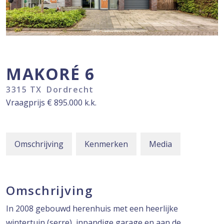
MAKORÉ
6
3315 TX
Dordrecht
Vraagprijs
€ 895.000
k.k.
Omschrijving
Kenmerken
Media
Omschrijving
In 2008 gebouwd herenhuis met een heerlijke
wintertuin (serre), inpandige garage en aan de