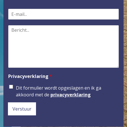
E
-
m
B
a
e
i
r
l
i
*
c
h
t
*
Privacyverklaring
*
Dit formulier wordt opgeslagen en ik ga
akkoord met de
privacyverklaring
Verstuur