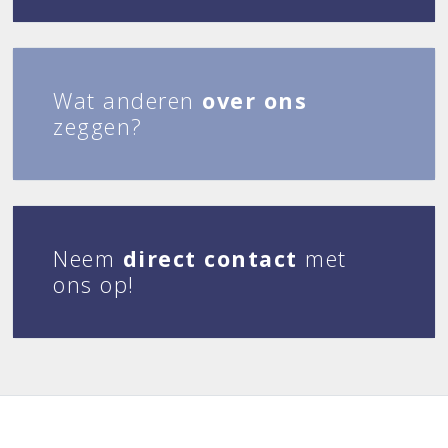
Wat anderen
over ons
zeggen?
Neem
direct contact
met
ons op!