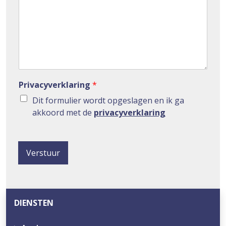
c
m
n
h
m
n
t
e
u
r
m
m
e
r
Privacyverklaring
*
Dit formulier wordt opgeslagen en ik ga
akkoord met de
privacyverklaring
Verstuur
DIENSTEN