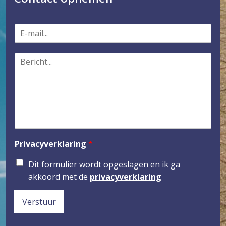
E
-
m
B
a
e
i
r
l
i
*
c
h
t
*
Privacyverklaring
*
Dit formulier wordt opgeslagen en ik ga
akkoord met de
privacyverklaring
Verstuur