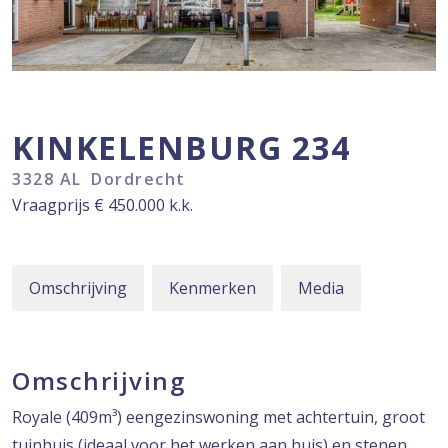
KINKELENBURG
234
3328 AL
Dordrecht
Vraagprijs
€ 450.000
k.k.
Omschrijving
Kenmerken
Media
Omschrijving
Royale (409m³) eengezinswoning met achtertuin, groot
tuinhuis (ideaal voor het werken aan huis) en stenen