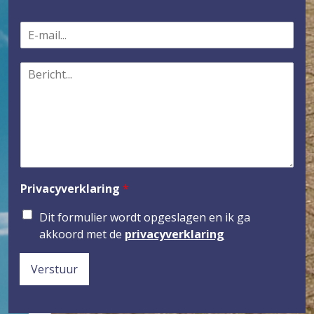
E
-
m
B
a
e
i
r
l
i
*
c
h
t
*
Privacyverklaring
*
Dit formulier wordt opgeslagen en ik ga
akkoord met de
privacyverklaring
Verstuur