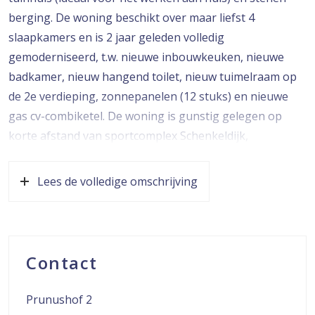
berging. De woning beschikt over maar liefst 4
slaapkamers en is 2 jaar geleden volledig
gemoderniseerd, t.w. nieuwe inbouwkeuken, nieuwe
badkamer, nieuw hangend toilet, nieuw tuimelraam op
de 2e verdieping, zonnepanelen (12 stuks) en nieuwe
gas cv-combiketel. De woning is gunstig gelegen op
korte afstand van sportcomplex Schenkeldijk,
(basis)scholen en klein winkelcentrum. Voor
natuurliefhebbers is het prachtige natuurgebied de
Lees de volledige omschrijving
Nieuwe Dordtse Biesbosch nabij, ideaal voor een
wandeling na een drukke dag. Aan de voorzijde is er
parkeergelegenheid op eigen terrein voor 1 auto.
Contact
De indeling is als volgt:
Begane grond:
Prunushof 2